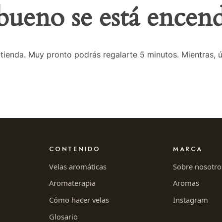
bueno se está encen
tienda. Muy pronto podrás regalarte 5 minutos. Mientras, úne
CONTENIDO
MARCA
Velas aromáticas
Sobre nosotro
Aromaterapia
Aromas
Cómo hacer velas
Instagram
Glosario